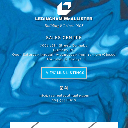
SALES CENTRE
7662 18th Street, Burnaby
Burnaby BC
Open Saturday through Wednesday from 12-5pm (Closed
Thursday & Friday)
VIEW MLS LISTINGS
문의
info@azureatsouthgate.com
604.544.8800