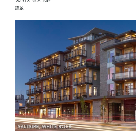
Ward S. McAllister
謹啟